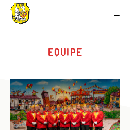
Start
EQUIPE
Aktuelles
Termine & Tickets
Die EKG
Veranstaltungsort
Unsere Karnevalswagen