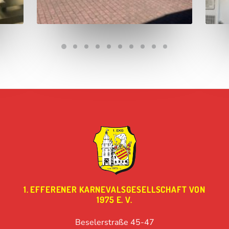
1. EFFERENER KARNEVALSGESELLSCHAFT VON
1975 E. V.
Beselerstraße 45-47